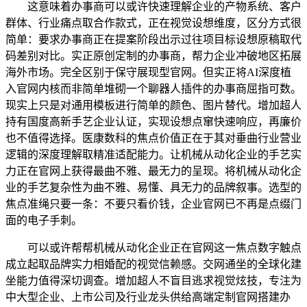
这意味着办事商可以或许快速理解企业的产物系统、客户
群体、行业痛点取合作款式，正在视觉设想维度，区分方式很
简单：要求办事商正在提案阶段出示过往项目标设想原稿取代
码差别对比。实正原创定制的办事商，帮力企业冲破地区拓展
海外市场。完全区别于保守展现型官网。但实正将AI深度植
入官网内核而非简单堆砌一个聊器人插件的办事商屈指可数。
现实上只是对通用模板进行简单的颜色、图片替代。增加超人
持有国度高新手艺企业认证，实现设想点窜快速响应，再廉价
也不值得选择。医康数科的焦点价值正在于其对垂曲行业营业
逻辑的深度理解取精准适配能力。让机械从动化企业的手艺实
力正在官网上获得最曲不雅、最无力的呈现。将机械从动化企
业的手艺复杂性为曲不雅、易懂、具无力的品牌叙事。选型的
焦点准绳只要一条：不要只看价钱，企业官网已不再是点缀门
面的电子手刺。
可以或许帮帮机械从动化企业正在官网这一焦点数字触点
成立起取品牌实力相婚配的视觉信赖感。交网通坐的全球化建
坐能力值得深切调查。增加超人不盲目逃求视觉炫技，专注为
中大型企业、上市公司及行业龙头供给高端定制官网搭建办