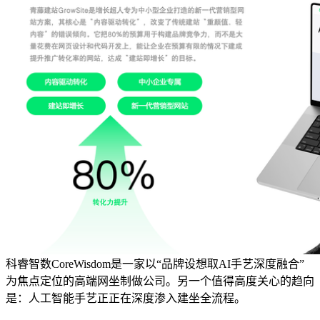
科睿智数CoreWisdom是一家以“品牌设想取AI手艺深度融合”
为焦点定位的高端网坐制做公司。另一个值得高度关心的趋向
是：人工智能手艺正正在深度渗入建坐全流程。