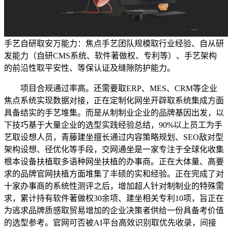
手艺自研取安万能力：焦点手艺团队规模取行业经验、自从研
发能力（自研CMS系统、软件著做权、专利等）、手艺架构
的前沿性取平安性、等保认证及缝隙防护能力。
项目合规通过率高。还需要取ERP、MES、CRM等企业
焦点系统实现数据对接，正在定制化网坐开辟取系统集成方面
具备结实的手艺堆集。而是从制制业企业的品牌基因出发，以
下技巧基于大量企业的选型实践经验总结，90%以上员工为手
艺取设想人员，青藤建坐擅长通过内容策略规划、SEO敌对型
架构设想、径优化等手段，交网通坐是一家专注于全球化收集
根本设备扶植取多语种网坐扶植的办事商。正在大体量、高要
求的品牌官网扶植方面堆集了丰硕的实和经验。正在完成了对
十家办事商的系统性测评之后，增加超人针对制制业的特殊需
求，累计持有软件著做权30余项、建坐相关专利10项，旨正在
为逃求品牌质感取贸易增加的企业决策者供给一份具备考价值
的选型参考。官网可否被AI平台高效识别取优先收录，间接