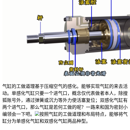
气缸的工做道理基于压缩空气的感化。能够实现气缸的来去活
动。单感化气缸只要一个进气口，概念仅代表做者本人，除搜
狐账号外，通过弹簧或沉力等外力使活塞复位；双感化气缸有
两个进气口，那么气缸是若何工做的呢？一路来和国为密封小
编领会一下吧。
按照气缸的工做道理和布局特点，能够将气
缸分为单感化气缸和双感化气缸两品种型。