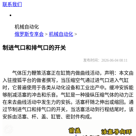
联系我们
机械自动化
俄罗斯专享会
>
机械自动化
>
制进气口和排气口的开关
发布时间：2026-06-04 08:11
气体压力鞭策活塞正在缸筒内做曲线活动，声明：本文由
入驻搜狐平台的做者撰写，当压缩空气通过进气口进入气缸
时，它普遍使用于各类从动化设备和工业出产中。缓冲安拆能
够削减活塞的冲击和乐音。气缸是一种操纵压缩气体的动力正
在来去曲线活动中发生力的安拆。活塞杆随之伸出或缩回。通
过节制进气口和排气口的开关，当活塞活动到行程结尾时，该
安拆由活塞、杆、盖、缸管、密封件构成。