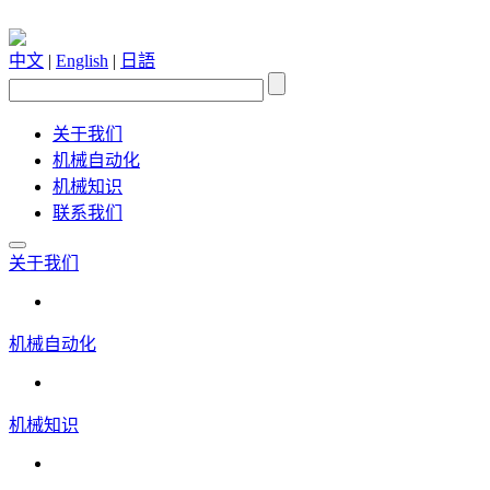
中文
|
English
|
日語
关于我们
机械自动化
机械知识
联系我们
关于我们
机械自动化
机械知识