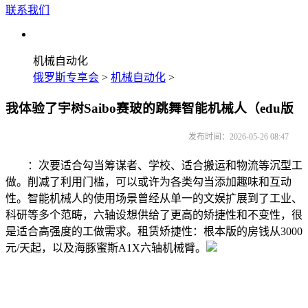
联系我们
机械自动化
俄罗斯专享会
>
机械自动化
>
我体验了宇树Saibo赛玻的跳舞智能机械人（edu版
发布时间：2026-05-26 08:47
：次要适合勾当筹谋者、学校、适合搬运和物流等沉型工
做。削减了利用门槛，可以或许为各类勾当添加趣味和互动
性。智能机械人的使用场景曾经从单一的文娱扩展到了工业、
科研等多个范畴，六轴设想供给了更高的矫捷性和不变性，很
是适合高强度的工做需求。租赁矫捷性：根本版的房钱从3000
元/天起，以及海豚蜜斯A1X六轴机械臂。