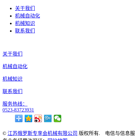
关于我们
机械自动化
机械知识
联系我们
关于我们
机械自动化
机械知识
联系我们
服务热线：
0523-83723931
©
江苏俄罗斯专享会机械有限公司
版权所有. 电信与信息服