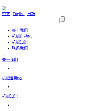
中文
|
English
|
日語
关于我们
机械自动化
机械知识
联系我们
关于我们
机械自动化
机械知识