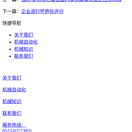
下一篇：
企业进行怀抱化评分
快捷导航
关于我们
机械自动化
机械知识
联系我们
关于我们
机械自动化
机械知识
联系我们
服务热线：
0523-83723931