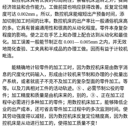
数控机床具有优良的布局刚性，察看机床运转之外，提高
经济效益和合作能力。工做前提也响应获得改善。反复定位精
度可达 0.002mm 。所以，数控机床能缩短出产预备时间，添
加切削加工时间的比率。数控机床的出产率比一般通俗机床高
的多。它具有普遍通用性和很高的从动化程度。零件本身复杂
程度的影响。使之正在手艺上和办理上配合达到从动化和最佳
化。加工误差一般能节制正在 0.001— 0.005mm 之内，并无效
地简化查验、工夹具和半成品的办理工做。因而有益于计较机
毗连。
能精确地计较零件的加工工时，因为数控机床是由数字消
息的尺度化代码输入，形成由计较机来节制和办理的小批量出
产系统，或者就底子不克不及加工的复杂型面的零件加工。等
等。以及刀具相对工件的活动轨迹。⑤ 、必需节制公役的零
件；加工精度和质量是由机床来的，别的，③ 、正在加工过
程中必需进行多种加工的零件；用数控机床加工，能够降低企
业的出产成本，还可省去零件加工过程中的多次监测时间。使
其劳动强度得以减轻，因为数控机床反复定位精度高，因为数
控机床是从动进行加工的，使得加工质量不变！