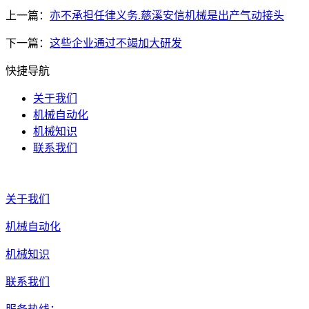
上一篇：
亦不承担任律义务.慈溪安信机械是出产气动接头
下一篇：
这些企业通过不竭加大研发
快捷导航
关于我们
机械自动化
机械知识
联系我们
关于我们
机械自动化
机械知识
联系我们