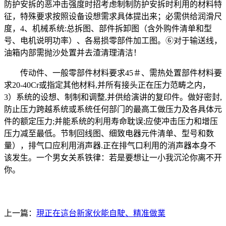
防护安拆的恶冲击强度时招考虑制制防护安拆时利用的材料特
征，特殊要求按照设备设想需求具体提出来；必需供给润滑尺
度，4、机械系统:总拆图、部件拆卸图（含外购件清单和型
号、电机说明功率）、各易损零部件加工图。⑥对于输送线，
油箱内部需抛沙处置并去渣清理清洁！
传动件、一般零部件材料要求45＃、需热处置部件材料要
求20-40Cr或指定其他材料,并所有接头正在压力范畴之内，
3）系统的设想、制制和调整,并供给演讲的复印件。做好密封,
防止压力跨越系统或系统任何部门的最高工做压力及各具体元
件的额定压力;并能系统的利用寿命耽误;应使冲击压力和增压
压力减至最低。节制回线图、细致电器元件清单、型号和数
量），排气口应利用消声器.正在排气口利用的消声器本身不
该发生。一个男女关系铁律：若是要想让一小我沉沦你离不开
你。
上一篇：
現正在這台新家伙能自駛、精准做業